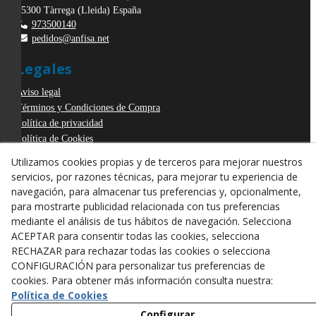
25300
Tàrrega
(
Lleida
)
España
973500140
pedidos@anfisa.net
Legales
Aviso legal
Términos y Condiciones de Compra
Política de privacidad
Política de Cookies
Declaración de Accesibilidad
Utilizamos cookies propias y de terceros para mejorar nuestros
Derecho de desistimiento
servicios, por razones técnicas, para mejorar tu experiencia de
ODR
navegación, para almacenar tus preferencias y, opcionalmente,
para mostrarte publicidad relacionada con tus preferencias
mediante el análisis de tus hábitos de navegación. Selecciona
ACEPTAR para consentir todas las cookies, selecciona
RECHAZAR para rechazar todas las cookies o selecciona
CONFIGURACIÓN para personalizar tus preferencias de
cookies. Para obtener más información consulta nuestra:
Política de Cookies
Configurar