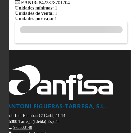
EAN13:
8422878701704
Unidades mínimas:
1
Unidades de venta:
1
Unidades por caja:
1
ANTONI FIGUERAS-TARREGA, S.L.
Pol. Ind. Riambau C/ Garbí, 11-14
25300
Tàrrega
(
Lleida
)
España
973500140