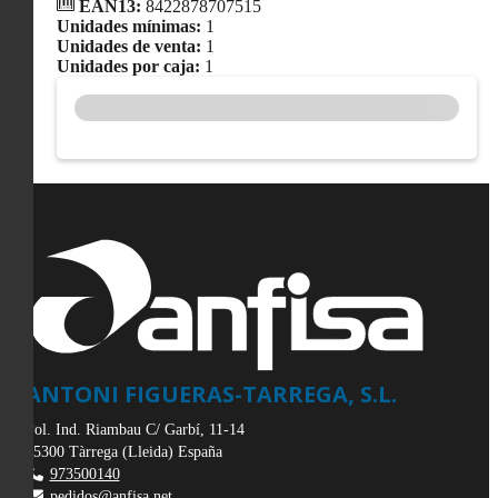
EAN13:
8422878707515
Unidades mínimas:
1
Unidades de venta:
1
Unidades por caja:
1
ANTONI FIGUERAS-TARREGA, S.L.
Pol. Ind. Riambau C/ Garbí, 11-14
25300
Tàrrega
(
Lleida
)
España
973500140
pedidos@anfisa.net