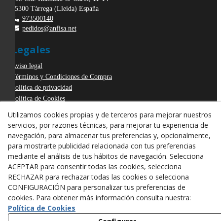
25300
Tàrrega
(
Lleida
)
España
973500140
pedidos@anfisa.net
Legales
Aviso legal
Términos y Condiciones de Compra
Política de privacidad
Política de Cookies
Declaración de Accesibilidad
Utilizamos cookies propias y de terceros para mejorar nuestros
Derecho de desistimiento
servicios, por razones técnicas, para mejorar tu experiencia de
ODR
navegación, para almacenar tus preferencias y, opcionalmente,
para mostrarte publicidad relacionada con tus preferencias
mediante el análisis de tus hábitos de navegación. Selecciona
ACEPTAR para consentir todas las cookies, selecciona
RECHAZAR para rechazar todas las cookies o selecciona
CONFIGURACIÓN para personalizar tus preferencias de
cookies. Para obtener más información consulta nuestra:
Política de Cookies