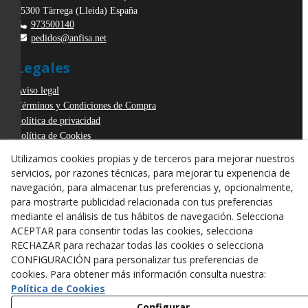
25300
Tàrrega
(
Lleida
)
España
973500140
pedidos@anfisa.net
Legales
Aviso legal
Términos y Condiciones de Compra
Política de privacidad
Política de Cookies
Declaración de Accesibilidad
Utilizamos cookies propias y de terceros para mejorar nuestros
Derecho de desistimiento
servicios, por razones técnicas, para mejorar tu experiencia de
ODR
navegación, para almacenar tus preferencias y, opcionalmente,
para mostrarte publicidad relacionada con tus preferencias
mediante el análisis de tus hábitos de navegación. Selecciona
ACEPTAR para consentir todas las cookies, selecciona
RECHAZAR para rechazar todas las cookies o selecciona
CONFIGURACIÓN para personalizar tus preferencias de
cookies. Para obtener más información consulta nuestra:
Política de Cookies
Configurar