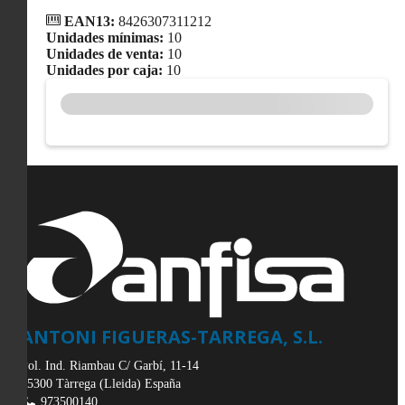
EAN13:
8426307311212
Unidades mínimas:
10
Unidades de venta:
10
Unidades por caja:
10
ANTONI FIGUERAS-TARREGA, S.L.
Pol. Ind. Riambau C/ Garbí, 11-14
25300
Tàrrega
(
Lleida
)
España
973500140