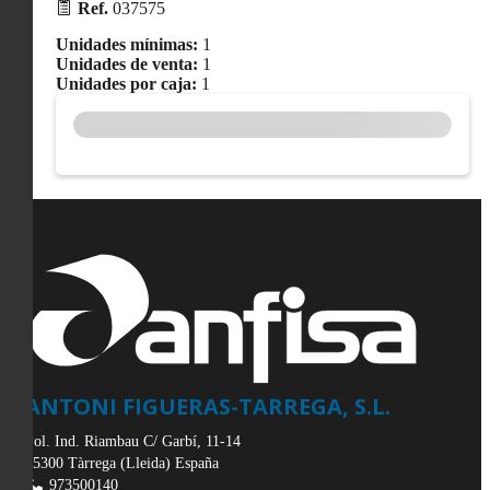
Ref.
037575
Unidades mínimas:
1
Unidades de venta:
1
Unidades por caja:
1
ANTONI FIGUERAS-TARREGA, S.L.
Pol. Ind. Riambau C/ Garbí, 11-14
25300
Tàrrega
(
Lleida
)
España
973500140