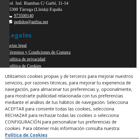
Pol. Ind. Riambau C/ Garbí, 11-14
25300
Tàrrega
(
Lleida
)
España
973500140
pedidos@anfisa.net
Legales
Aviso legal
Términos y Condiciones de Compra
Política de privacidad
Política de Cookies
Declaración de Accesibilidad
Utilizamos cookies propias y de terceros para mejorar nuestros
Derecho de desistimiento
servicios, por razones técnicas, para mejorar tu experiencia de
ODR
navegación, para almacenar tus preferencias y, opcionalmente,
para mostrarte publicidad relacionada con tus preferencias
mediante el análisis de tus hábitos de navegación. Selecciona
ACEPTAR para consentir todas las cookies, selecciona
RECHAZAR para rechazar todas las cookies o selecciona
CONFIGURACIÓN para personalizar tus preferencias de
cookies. Para obtener más información consulta nuestra:
Política de Cookies