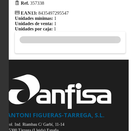
Ref.
357338
EAN13:
8435497295547
Unidades mínimas:
1
Unidades de venta:
1
Unidades por caja:
1
ANTONI FIGUERAS-TARREGA, S.L.
Pol. Ind. Riambau C/ Garbí, 11-14
25300
Tàrrega
(
Lleida
)
España