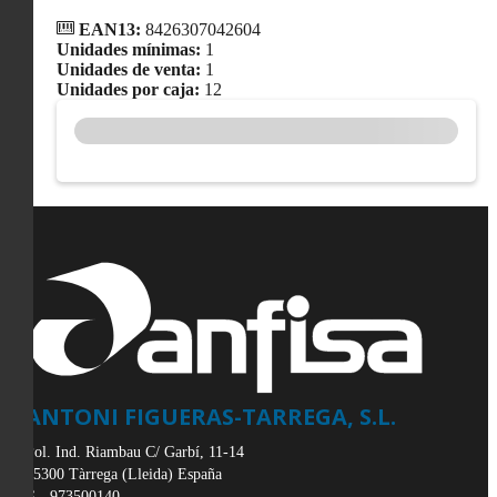
EAN13:
8426307042604
Unidades mínimas:
1
Unidades de venta:
1
Unidades por caja:
12
ANTONI FIGUERAS-TARREGA, S.L.
Pol. Ind. Riambau C/ Garbí, 11-14
25300
Tàrrega
(
Lleida
)
España
973500140