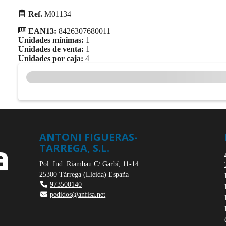
Ref.
M01134
EAN13:
8426307680011
Unidades mínimas:
1
Unidades de venta:
1
Unidades por caja:
4
ANTONI FIGUERAS-
TARREGA, S.L.
Pol. Ind. Riambau C/ Garbí, 11-14
25300
Tàrrega
(
Lleida
)
España
973500140
pedidos@anfisa.net