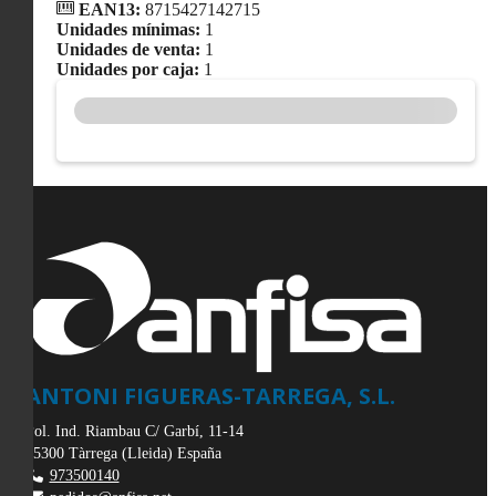
EAN13:
8715427142715
Unidades mínimas:
1
Unidades de venta:
1
Unidades por caja:
1
ANTONI FIGUERAS-TARREGA, S.L.
Pol. Ind. Riambau C/ Garbí, 11-14
25300
Tàrrega
(
Lleida
)
España
973500140