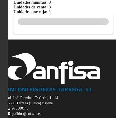
Unidades mínimas:
3
Unidades de venta:
3
Unidades por caja:
3
ANTONI FIGUERAS-TARREGA, S.L.
Pol. Ind. Riambau C/ Garbí, 11-14
25300
Tàrrega
(
Lleida
)
España
973500140
pedidos@anfisa.net