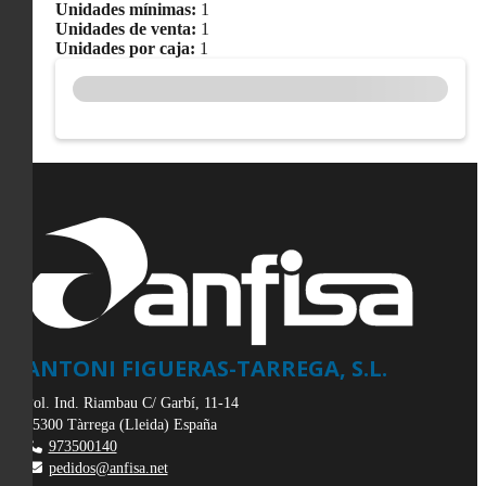
Unidades mínimas:
1
Unidades de venta:
1
Unidades por caja:
1
ANTONI FIGUERAS-TARREGA, S.L.
Pol. Ind. Riambau C/ Garbí, 11-14
25300
Tàrrega
(
Lleida
)
España
973500140
pedidos@anfisa.net