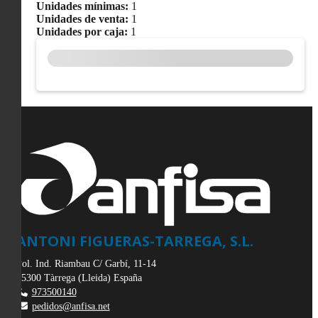
Unidades mínimas:
1
Unidades de venta:
1
Unidades por caja:
1
ANTONI FIGUERAS-TARREGA, S.L.
Pol. Ind. Riambau C/ Garbí, 11-14
25300
Tàrrega
(
Lleida
)
España
973500140
pedidos@anfisa.net