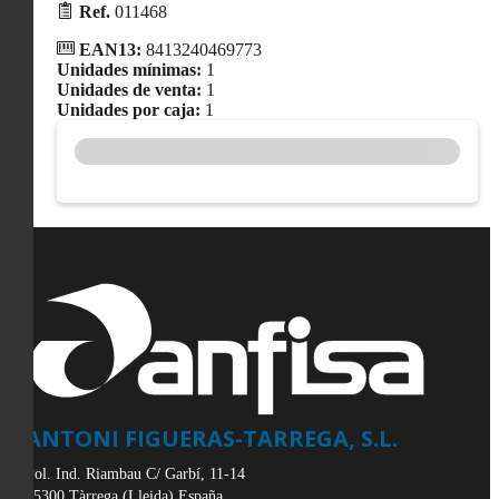
Ref.
011468
EAN13:
8413240469773
Unidades mínimas:
1
Unidades de venta:
1
Unidades por caja:
1
ANTONI FIGUERAS-TARREGA, S.L.
Pol. Ind. Riambau C/ Garbí, 11-14
25300
Tàrrega
(
Lleida
)
España