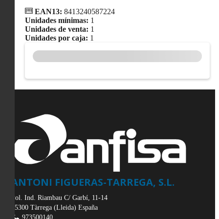
EAN13:
8413240587224
Unidades mínimas:
1
Unidades de venta:
1
Unidades por caja:
1
ANTONI FIGUERAS-TARREGA, S.L.
Pol. Ind. Riambau C/ Garbí, 11-14
25300
Tàrrega
(
Lleida
)
España
973500140