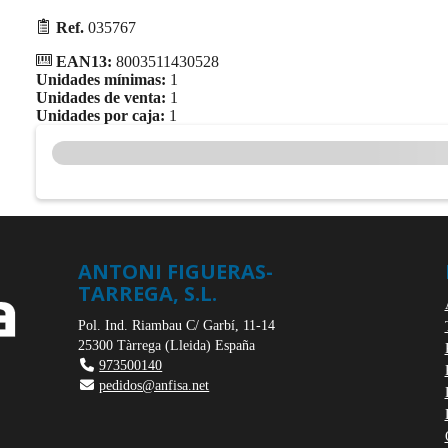
Ref.
035767
EAN13:
8003511430528
Unidades mínimas:
1
Unidades de venta:
1
Unidades por caja:
1
ANTONI FIGUERAS-
TARREGA, S.L.
Pol. Ind. Riambau C/ Garbí, 11-14
25300
Tàrrega
(
Lleida
)
España
973500140
pedidos@anfisa.net