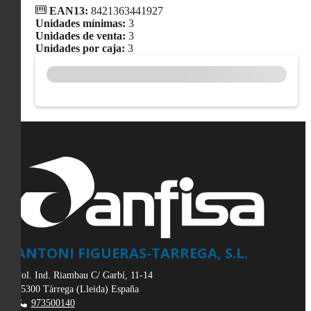
EAN13:
8421363441927
Unidades mínimas:
3
Unidades de venta:
3
Unidades por caja:
3
ANTONI FIGUERAS-TARREGA, S.L.
Pol. Ind. Riambau C/ Garbí, 11-14
25300
Tàrrega
(
Lleida
)
España
973500140