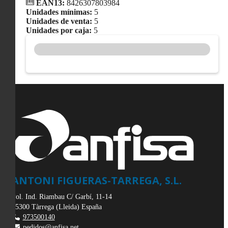
EAN13:
8426307803984
Unidades mínimas:
5
Unidades de venta:
5
Unidades por caja:
5
ANTONI FIGUERAS-TARREGA, S.L.
Pol. Ind. Riambau C/ Garbí, 11-14
25300
Tàrrega
(
Lleida
)
España
973500140
pedidos@anfisa.net