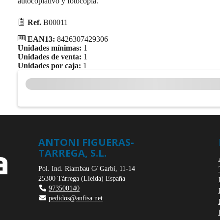
autocopiativo y fotocopia.
Ref.
B00011
EAN13:
8426307429306
Unidades mínimas:
1
Unidades de venta:
1
Unidades por caja:
1
ANTONI FIGUERAS-
TARREGA, S.L.
Pol. Ind. Riambau C/ Garbí, 11-14
25300
Tàrrega
(
Lleida
)
España
973500140
pedidos@anfisa.net