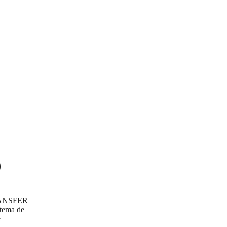
0
-TRANSFER
stema de
e