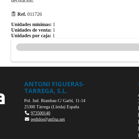
decoración.
Ref.
011726
Unidades mínimas:
1
Unidades de venta:
1
Unidades por caja:
1
ANTONI FIGUERAS-
TARREGA, S.L.
Pol. Ind. Riambau C/ Garbí, 11-14
25300
Tàrrega
(
Lleida
)
España
973500140
pedidos@anfisa.net