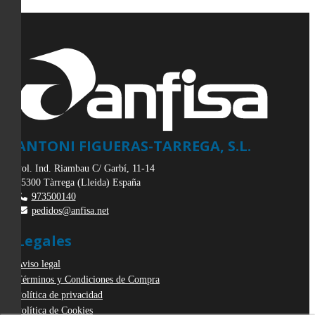
ANTONI FIGUERAS-TARREGA, S.L.
Pol. Ind. Riambau C/ Garbí, 11-14
25300
Tàrrega
(
Lleida
)
España
973500140
pedidos@anfisa.net
Legales
Aviso legal
Términos y Condiciones de Compra
Política de privacidad
Política de Cookies