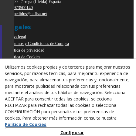
25300
Tàrrega
(
Lleida
)
España
973500140
pedidos@anfisa.net
Legales
Aviso legal
Términos y Condiciones de Compra
Política de privacidad
Política de Cookies
Declaración de Accesibilidad
Utilizamos cookies propias y de terceros para mejorar nuestros
Derecho de desistimiento
servicios, por razones técnicas, para mejorar tu experiencia de
ODR
navegación, para almacenar tus preferencias y, opcionalmente,
para mostrarte publicidad relacionada con tus preferencias
mediante el análisis de tus hábitos de navegación. Selecciona
ACEPTAR para consentir todas las cookies, selecciona
RECHAZAR para rechazar todas las cookies o selecciona
CONFIGURACIÓN para personalizar tus preferencias de
cookies. Para obtener más información consulta nuestra:
Política de Cookies
Configurar