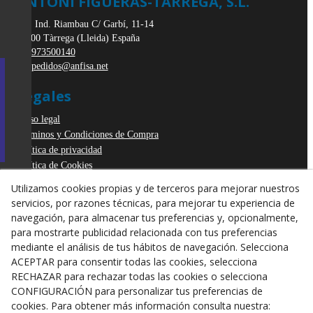
ANTONI FIGUERAS-TARREGA, S.L.
Pol. Ind. Riambau C/ Garbí, 11-14
25300
Tàrrega
(
Lleida
)
España
973500140
pedidos@anfisa.net
Legales
Aviso legal
Términos y Condiciones de Compra
Política de privacidad
Política de Cookies
Declaración de Accesibilidad
Utilizamos cookies propias y de terceros para mejorar nuestros
Derecho de desistimiento
servicios, por razones técnicas, para mejorar tu experiencia de
ODR
navegación, para almacenar tus preferencias y, opcionalmente,
para mostrarte publicidad relacionada con tus preferencias
mediante el análisis de tus hábitos de navegación. Selecciona
ACEPTAR para consentir todas las cookies, selecciona
RECHAZAR para rechazar todas las cookies o selecciona
CONFIGURACIÓN para personalizar tus preferencias de
cookies. Para obtener más información consulta nuestra: