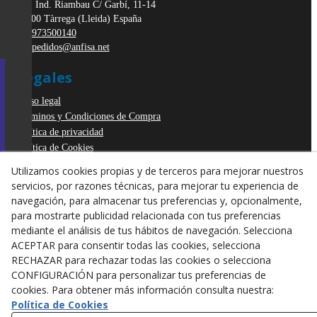
Pol. Ind. Riambau C/ Garbí, 11-14
25300
Tàrrega
(
Lleida
)
España
973500140
pedidos@anfisa.net
Legales
Aviso legal
Términos y Condiciones de Compra
Política de privacidad
Política de Cookies
Declaración de Accesibilidad
Utilizamos cookies propias y de terceros para mejorar nuestros
Derecho de desistimiento
servicios, por razones técnicas, para mejorar tu experiencia de
ODR
navegación, para almacenar tus preferencias y, opcionalmente,
para mostrarte publicidad relacionada con tus preferencias
mediante el análisis de tus hábitos de navegación. Selecciona
ACEPTAR para consentir todas las cookies, selecciona
RECHAZAR para rechazar todas las cookies o selecciona
CONFIGURACIÓN para personalizar tus preferencias de
cookies. Para obtener más información consulta nuestra:
Política de Cookies