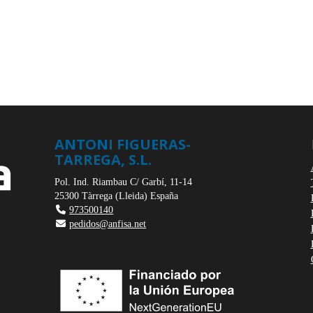
ANTONI FIGUERAS-
TARREGA, S.L.
Pol. Ind. Riambau C/ Garbí, 11-14
25300
Tàrrega
(
Lleida
)
España
973500140
pedidos@anfisa.net