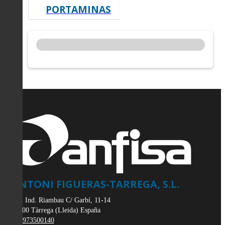
PORTAMINAS
ANTONI FIGUERAS-TARREGA, S.L.
Pol. Ind. Riambau C/ Garbí, 11-14
25300
Tàrrega
(
Lleida
)
España
973500140