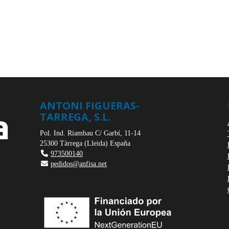
ANTONI FIGUERAS-
TARREGA, S.L.
Pol. Ind. Riambau C/ Garbí, 11-14
25300
Tàrrega
(
Lleida
)
España
973500140
pedidos@anfisa.net