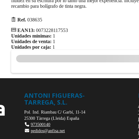
fluidez en su escritura por lo tanto una mejor experiencia. Incluy
recambio para bolígrafo de tinta negra.
Ref.
038635
EAN13:
0073228117553
Unidades mínimas:
1
Unidades de venta:
1
Unidades por caja:
1
ANTONI FIGUERAS-
TARREGA, S.L.
Pol. Ind. Riambau C/ Garbí, 11-14
25300
Tàrrega
(
Lleida
)
España
973500140
pedidos@anfisa.net