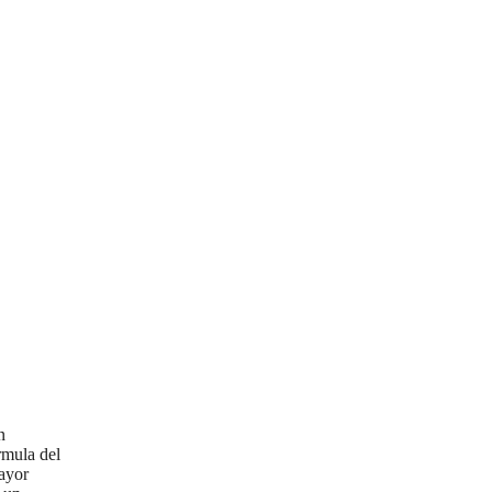
n
rmula del
mayor