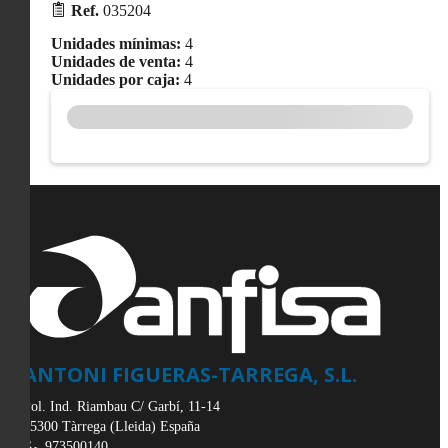
Ref.
035204
Unidades mínimas:
4
Unidades de venta:
4
Unidades por caja:
4
ANTONI FIGUERAS-TARREGA, S.L.
Pol. Ind. Riambau C/ Garbí, 11-14
25300
Tàrrega
(
Lleida
)
España
973500140