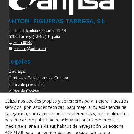
ANTONI FIGUERAS-TARREGA, S.L.
Pol. Ind. Riambau C/ Garbí, 11-14
25300
Tàrrega
(
Lleida
)
España
973500140
pedidos@anfisa.net
Legales
Aviso legal
Términos y Condiciones de Compra
Política de privacidad
Política de Cookies
Declaración de Accesibilidad
Utilizamos cookies propias y de terceros para mejorar nuestros
Derecho de desistimiento
servicios, por razones técnicas, para mejorar tu experiencia de
ODR
navegación, para almacenar tus preferencias y, opcionalmente,
para mostrarte publicidad relacionada con tus preferencias
mediante el análisis de tus hábitos de navegación. Selecciona
ACEPTAR para consentir todas las cookies, selecciona