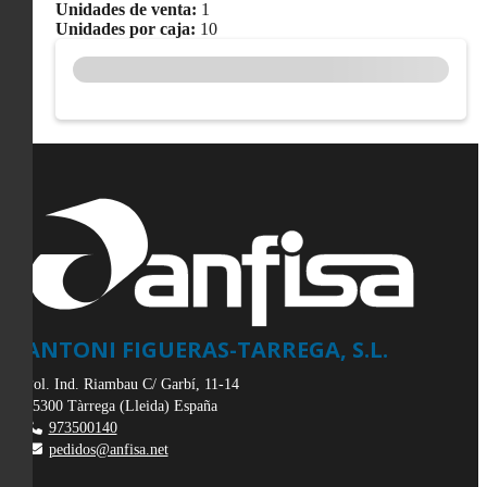
Unidades de venta:
1
Unidades por caja:
10
ANTONI FIGUERAS-TARREGA, S.L.
Pol. Ind. Riambau C/ Garbí, 11-14
25300
Tàrrega
(
Lleida
)
España
973500140
pedidos@anfisa.net