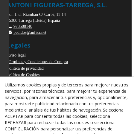
ANTONI FIGUERAS-TARREGA, S.L.
Pol. Ind. Riambau C/ Garbí, 11-14
25300
Tàrrega
(
Lleida
)
España
973500140
pedidos@anfisa.net
Legales
Aviso legal
Términos y Condiciones de Compra
Política de privacidad
Política de Cookies
Declaración de Accesibilidad
Utilizamos cookies propias y de terceros para mejorar nuestros
Derecho de desistimiento
servicios, por razones técnicas, para mejorar tu experiencia de
ODR
navegación, para almacenar tus preferencias y, opcionalmente,
para mostrarte publicidad relacionada con tus preferencias
mediante el análisis de tus hábitos de navegación. Selecciona
ACEPTAR para consentir todas las cookies, selecciona
RECHAZAR para rechazar todas las cookies o selecciona
CONFIGURACIÓN para personalizar tus preferencias de