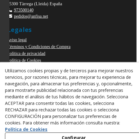
25300
Tàrrega
(
Lleida
)
España
973500140
pedidos@anfisa.net
Legales
Aviso legal
Términos y Condiciones de Compra
Política de privacidad
Política de Cookies
Declaración de Accesibilidad
Utilizamos cookies propias y de terceros para mejorar nuestros
Derecho de desistimiento
servicios, por razones técnicas, para mejorar tu experiencia de
ODR
navegación, para almacenar tus preferencias y, opcionalmente,
para mostrarte publicidad relacionada con tus preferencias
mediante el análisis de tus hábitos de navegación. Selecciona
ACEPTAR para consentir todas las cookies, selecciona
RECHAZAR para rechazar todas las cookies o selecciona
CONFIGURACIÓN para personalizar tus preferencias de
cookies. Para obtener más información consulta nuestra:
Política de Cookies
Configurar